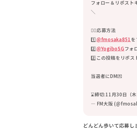
フォロー＆リポストキ
＼
🚶‍♂️応募方法
1️⃣
@fmosaka851
を
2️⃣
@YogiboSG
フォ
2️⃣この投稿をリポス
当選者にDM💌
⌛️締切:11月30日（木
— FM大阪 (@fmosa
どんどん歩いて応募し