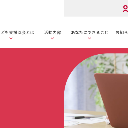
こども
支援協会とは
活動内容
あなたに
できること
お知