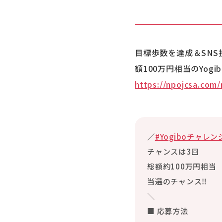
目標歩数を達成＆SN
額100万円相当のYo
https://npojcsa.com
／
#Yogiboチャレン
チャンスは3回
総額約100万円相当
当選のチャンス‼️
＼
■ 応募方法