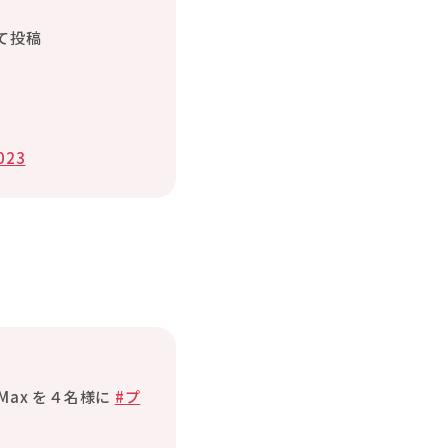
て投稿
023
Max を４名様に
#プ