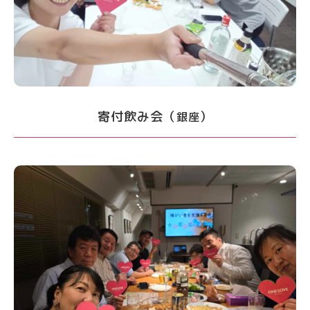
寄付飲み会（
）
銀座