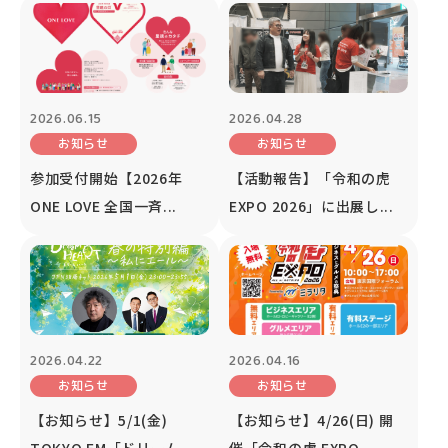
2026.06.15
2026.04.28
お知らせ
お知らせ
参加受付開始【2026年
【活動報告】「令和の虎
ONE LOVE 全国一斉...
EXPO 2026」に出展し...
2026.04.22
2026.04.16
お知らせ
お知らせ
【お知らせ】5/1(金)
【お知らせ】4/26(日) 開
TOKYO FM「ドリーム...
催「令和の虎 EXPO...