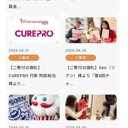
募金...
2026.04.21
2026.04.20
ご報告
ご報告
【ご寄付の御礼】
【ご寄付の御礼】lien（リ
CUREPRO 代表 阿部純治
アン）様より「第6回チ
様より...
ャ...
2026.04.14
2026.03.30