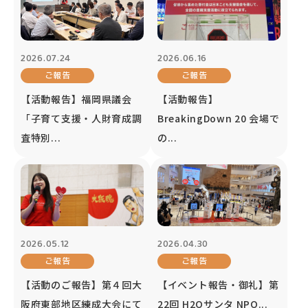
2026.07.24
2026.06.16
ご報告
ご報告
【活動報告】福岡県議会
【活動報告】
「子育て支援・人財育成調
BreakingDown 20 会場で
査特別...
の...
2026.05.12
2026.04.30
ご報告
ご報告
【活動のご報告】第４回大
【イベント報告・御礼】第
阪府東部地区練成大会にて
22回 H2Oサンタ NPO...