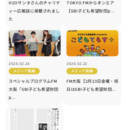
H2Oサンタさんのチャリテ
TOKYO FMからオンエア
ィー広報誌に掲載されまし
【SBI子ども希望財団p...
た
2024.02.24
2024.02.22
メディア掲載
メディア掲載
スペシャルプログラムFM
FM大阪【2月23日金曜・祝
大阪「SBI子ども希望財団
日はSBI子ども希望財団...
p...