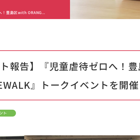
島区with ORANG...
ト報告】『児童虐待ゼロへ！豊島
GEWALK』トークイベントを開
ント