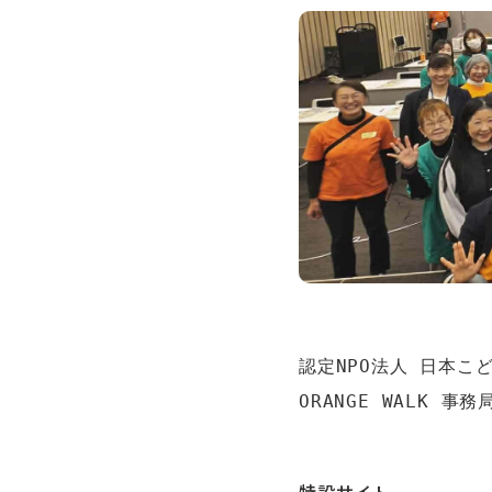
認定NPO法人 日本こど
ORANGE WALK 事務